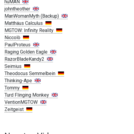
huMAN
johntheother
ManWomanMyth (Backup)
Matthäus Calculus
MGTOW: Infinity Reality
Niccolò
PaulProteus
Raging Golden Eagle
RazorBladeKandy2
Seimius
Theodocus Semmelbein
Thinking-Ape
Tommy
Turd Flinging Monkey
VentionMGTOW
Zeitgeist